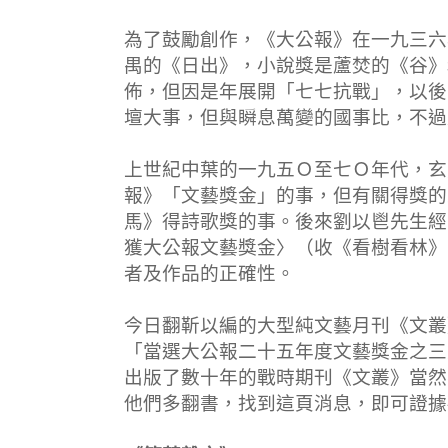
為了鼓勵創作，《大公報》在一九三六
禺的《日出》，小說獎是蘆焚的《谷》
佈，但因是年展開「七七抗戰」，以後
壇大事，但與瞬息萬變的國事比，不過
上世紀中葉的一九五Ｏ至七Ｏ年代，玄
報》「文藝獎金」的事，但有關得獎的
馬》得詩歌獎的事。後來劉以鬯先生經
獲大公報文藝獎金〉（收《看樹看林》
者及作品的正確性。
今日翻靳以編的大型純文藝月刊《文叢
「當選大公報二十五年度文藝獎金之三
出版了數十年的戰時期刊《文叢》當然
他們多翻書，找到這頁消息，即可證據