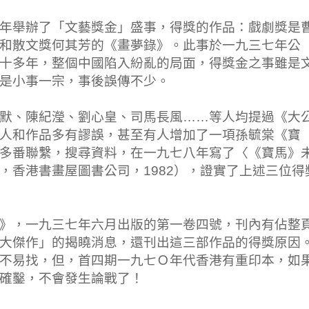
年舉辦了「文藝獎金」盛事，得獎的作品：戲劇獎是
和散文獎何其芳的《畫夢錄》。此事於一九三七年公
十多年，整個中國陷入紛亂的局面，得獎金之事雖是
是小事一宗，事後誤傳不少。
默、陳紀瀅、劉心皇、司馬長風……等人均提過《大
人和作品多有謬誤，甚至有人增加了一項孫毓棠《寶
多番聯繫，搜尋資料，在一九七八年寫了〈《寶馬》
，香港書畫屋圖書公司，1982），證實了上述三位得
》，一九三七年六月出版的第一卷四號，刊內有佔整
大傑作」的揭䁱消息，還刊出這三部作品的得獎原因
不易找，但，首四期一九七Ｏ年代香港有重印本，如
確鑿，不會發生論戰了！