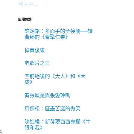
載入中…
近期熱點
許定銘：多面手的全接觸──讀
曹臻的《曹聚仁卷》
悼黃俊東
老照片之三
空前絕後的《大人》和《大
成》
秦張鳳是與張愛玲嗎
周保松：歷盡苦澀的微笑
陳進權：新發現西西專欄《牛
眼和我》
學