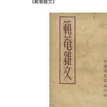
《範菴雜文》