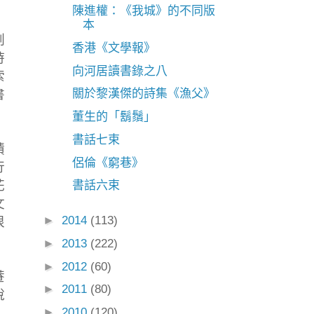
陳進權：《我城》的不同版
本
副
香港《文學報》
時
向河居讀書錄之八
索
關於黎漢傑的詩集《漁父》
書
董生的「鬍鬚」
書話七束
積
侶倫《窮巷》
行
花
書話六束
文
►
2014
(113)
很
►
2013
(222)
►
2012
(60)
菴
►
2011
(80)
說
►
2010
(120)