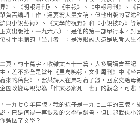
界》、《明報月刊》、《中報》、《中報月刊》、《
單負責編輯工作，還要寫大量文稿，但他出版的著述
滸與小說藝術》、《文學的視野》和《小說技巧》等
正文出版社，一九六八），是他的第一部單行本。封
位枕手半躺的「坐井者」，是冷眼觀天還是思考人生
二頁，約十萬字，收雜文五十一篇，大多屬讀書筆記
主，差不多全是當年《星島晚報‧文化周刊》中《坐
贏來的稿費》，寫某詩人在馬場贏了錢，回家交給母
企圖改變母親認為「作家必窮死一世」的觀念。可悲
，一九七Ｏ年再版，我的這冊是一九七二年的三版。
說，已是值得一再提及的文學暢銷書，但比起武俠小
你選擇了文學？